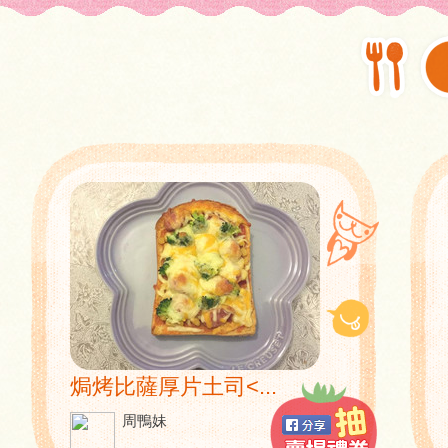
焗烤比薩厚片土司<...
周鴨妹