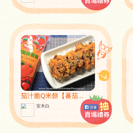
茄汁脆Q米餅【蕃茄...
安木白