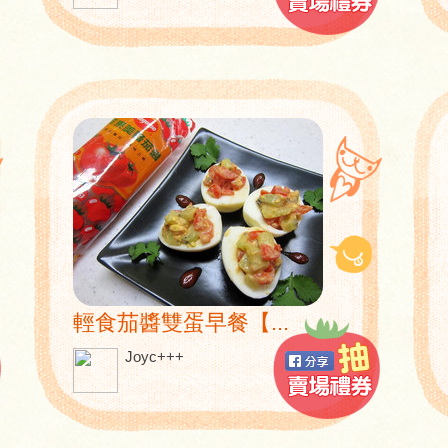
輕食茄醬雙蛋早餐【...
Joyc+++