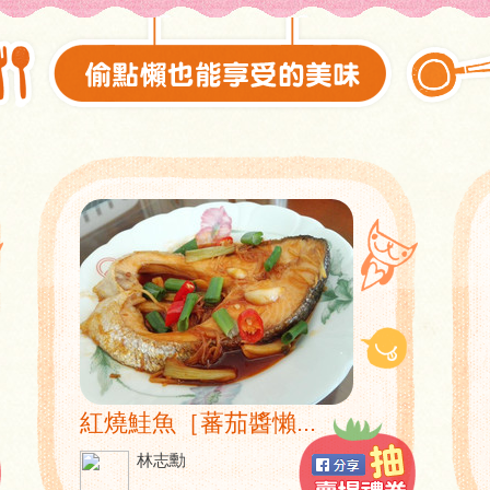
紅燒鮭魚［蕃茄醬懶...
林志勳