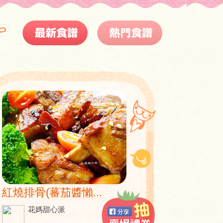
紅燒排骨(蕃茄醬懶...
花媽甜心派