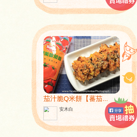
茄汁脆Q米餅【蕃茄...
安木白