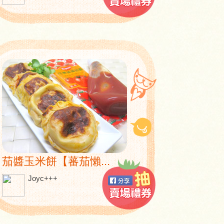
茄醬玉米餅【蕃茄懶...
Joyc+++