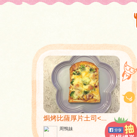
焗烤比薩厚片土司<...
周鴨妹