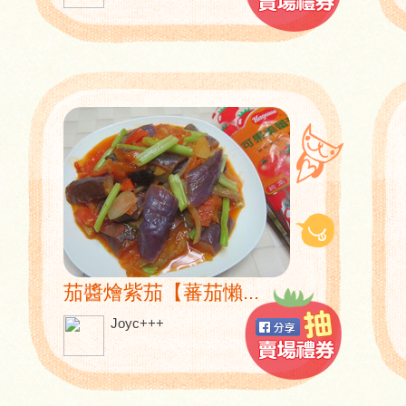
茄醬燴紫茄【蕃茄懶...
Joyc+++