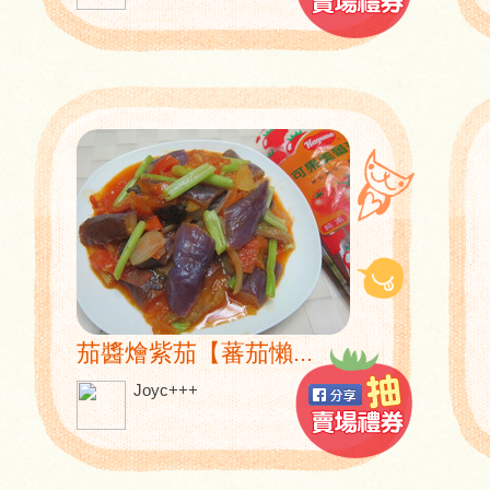
茄醬燴紫茄【蕃茄懶...
Joyc+++