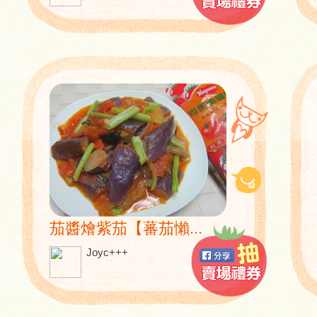
茄醬燴紫茄【蕃茄懶...
Joyc+++