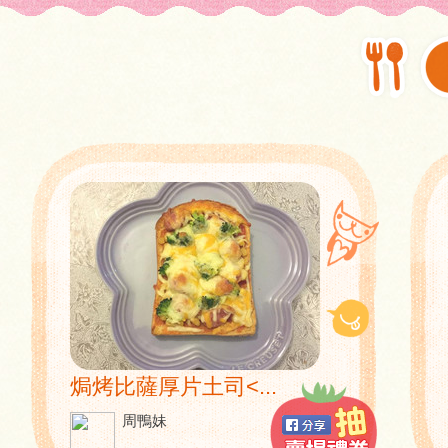
焗烤比薩厚片土司<...
周鴨妹