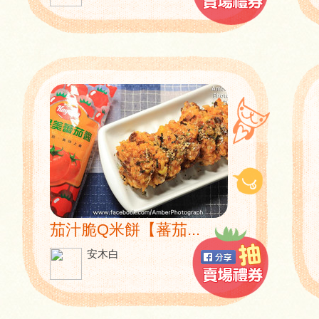
茄汁脆Q米餅【蕃茄...
安木白