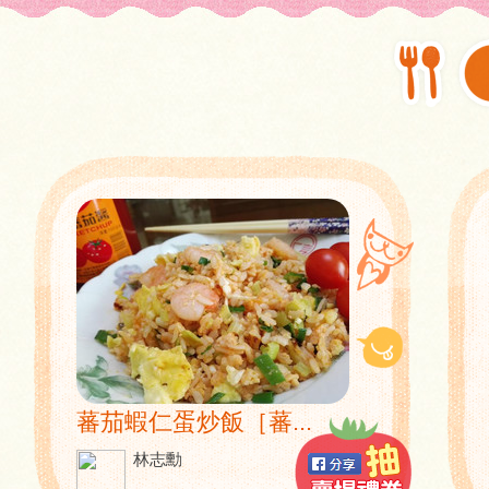
蕃茄蝦仁蛋炒飯［蕃...
林志勳