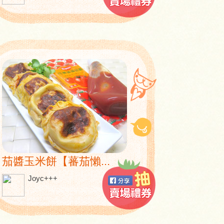
茄醬玉米餅【蕃茄懶...
Joyc+++