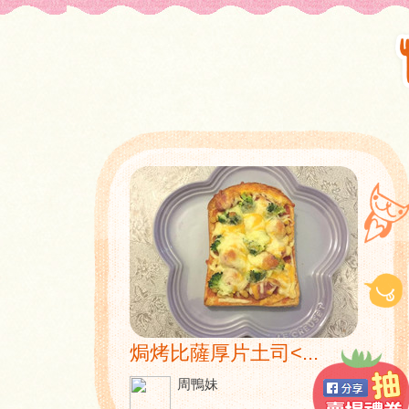
焗烤比薩厚片土司<...
周鴨妹