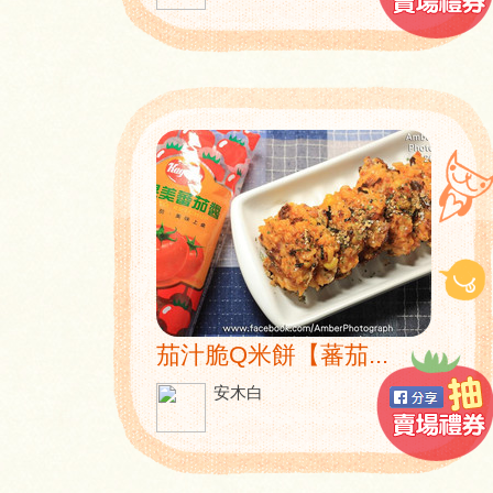
茄汁脆Q米餅【蕃茄...
安木白