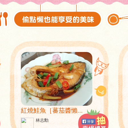
紅燒鮭魚［蕃茄醬懶...
林志勳