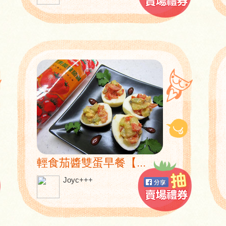
輕食茄醬雙蛋早餐【...
Joyc+++