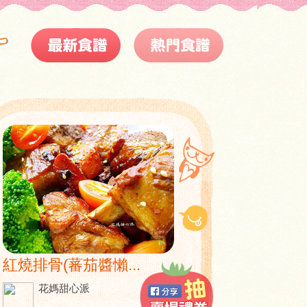
紅燒排骨(蕃茄醬懶...
花媽甜心派