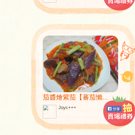
茄醬燴紫茄【蕃茄懶...
Joyc+++