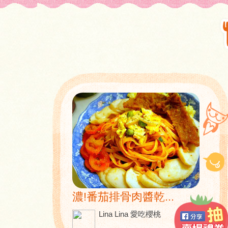
濃!番茄排骨肉醬乾...
Lina Lina 愛吃櫻桃