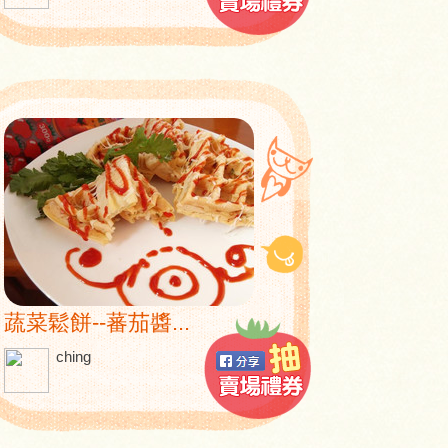
蔬菜鬆餅--蕃茄醬...
ching