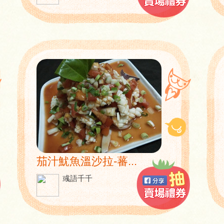
茄汁魷魚溫沙拉-蕃...
彧語千千