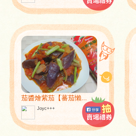
茄醬燴紫茄【蕃茄懶...
Joyc+++