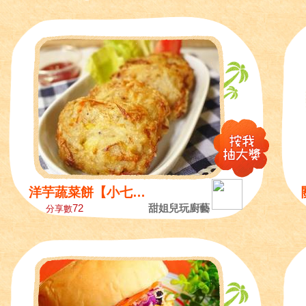
洋芋蔬菜餅【小七夏...
72
甜姐兒玩廚藝
分享數