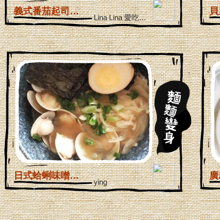
義式番茄起司焗烤麵...
Lina Lina 愛吃櫻桃
日式蛤蜊味噌拉麵_...
ying